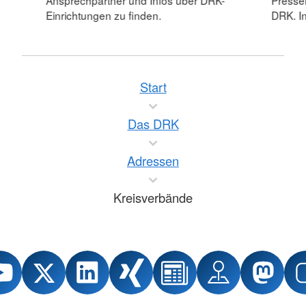
Ansprechpartner und Infos über DRK-
Pressei
Einrichtungen zu finden.
DRK. In
Start
Das DRK
Adressen
Kreisverbände