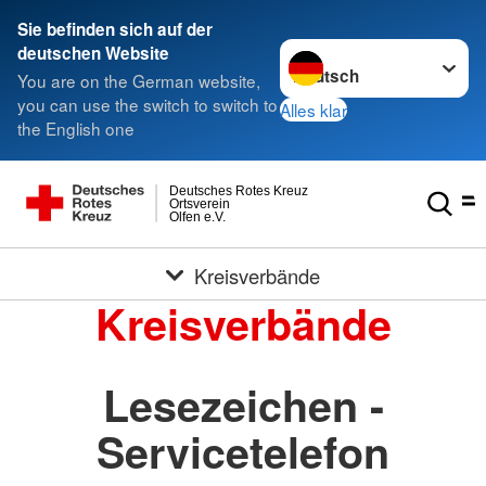
Sie befinden sich auf der
Sprache wechseln zu
deutschen Website
You are on the German website,
you can use the switch to switch to
Alles klar
the English one
Deutsches Rotes Kreuz
Ortsverein
Olfen e.V.
Kreisverbände
Kreisverbände
Lesezeichen -
Servicetelefon