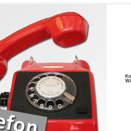
Ko
Wi