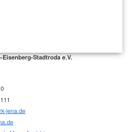
-Eisenberg-Stadtroda e.V.
 0
 111
rk-jena.de
na.de