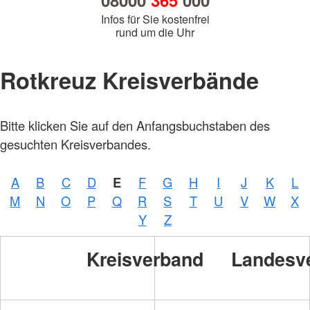
08000
365
000
Infos für Sie kostenfrei
rund um die Uhr
Rotkreuz Kreisverbände
Bitte klicken Sie auf den Anfangsbuchstaben des
gesuchten Kreisverbandes.
A
B
C
D
E
F
G
H
I
J
K
L
M
N
O
P
Q
R
S
T
U
V
W
X
Y
Z
Kreisverband
Landesv