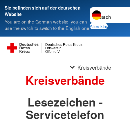
Sie befinden sich auf der deutschen
Sprache wechseln 
Website
You are on the German website, you can
Alles klar
use the switch to switch to the English one
Deutsches Rotes Kreuz
Ortsverein
Olfen e.V.
Kreisverbände
Kreisverbände
Lesezeichen -
Servicetelefon