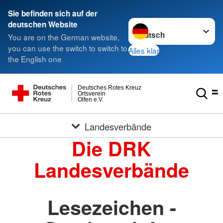
Sie befinden sich auf der
Sprache wechseln zu
deutschen Website
You are on the German website,
you can use the switch to switch to
Alles klar
the English one
Deutsches Rotes Kreuz
Ortsverein
Olfen e.V.
Landesverbände
Die DRK
Landesverbände
Lesezeichen -