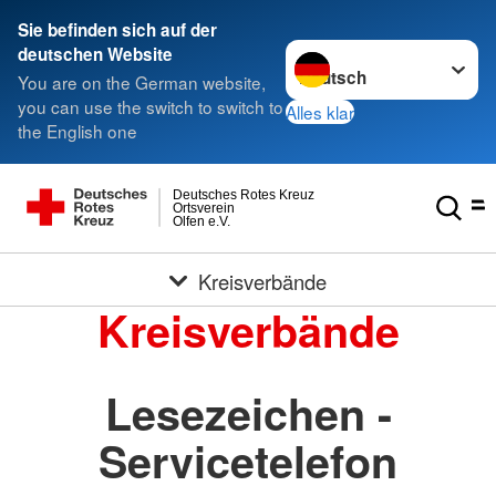
Sie befinden sich auf der
Sprache wechseln zu
deutschen Website
You are on the German website,
you can use the switch to switch to
Alles klar
the English one
Deutsches Rotes Kreuz
Ortsverein
Olfen e.V.
Kreisverbände
Kreisverbände
Lesezeichen -
Servicetelefon