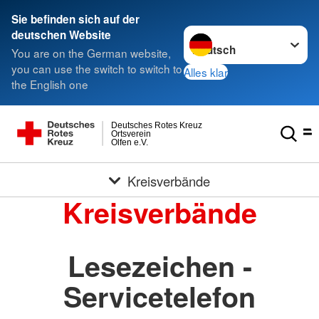
Sie befinden sich auf der
Sprache wechseln zu
deutschen Website
You are on the German website,
you can use the switch to switch to
Alles klar
the English one
Deutsches Rotes Kreuz
Ortsverein
Olfen e.V.
Kreisverbände
Kreisverbände
Lesezeichen -
Servicetelefon