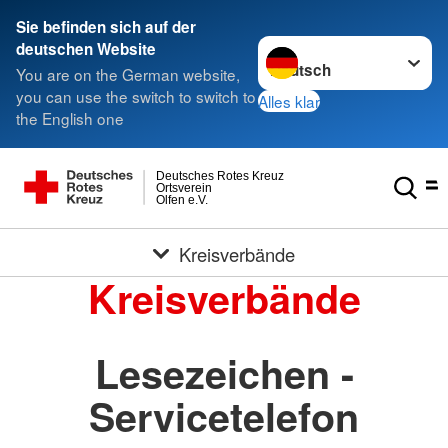
Sie befinden sich auf der
Sprache wechseln zu
deutschen Website
You are on the German website,
you can use the switch to switch to
Alles klar
the English one
Deutsches Rotes Kreuz
Ortsverein
Olfen e.V.
Kreisverbände
Kreisverbände
Lesezeichen -
Servicetelefon