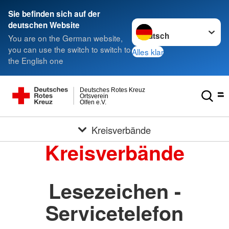
Sie befinden sich auf der
Sprache wechseln zu
deutschen Website
You are on the German website,
you can use the switch to switch to
Alles klar
the English one
Deutsches Rotes Kreuz
Ortsverein
Olfen e.V.
Kreisverbände
Kreisverbände
Lesezeichen -
Servicetelefon