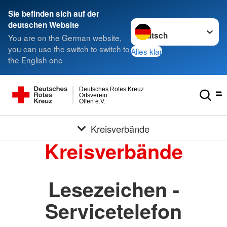
Sie befinden sich auf der
Sprache wechseln zu
deutschen Website
You are on the German website,
you can use the switch to switch to
Alles klar
the English one
Deutsches Rotes Kreuz
Ortsverein
Olfen e.V.
Kreisverbände
Kreisverbände
Lesezeichen -
Servicetelefon