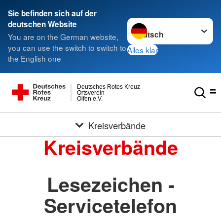
Sie befinden sich auf der
Sprache wechseln zu
deutschen Website
You are on the German website,
you can use the switch to switch to
Alles klar
the English one
Deutsches Rotes Kreuz
Ortsverein
Olfen e.V.
Kreisverbände
Kreisverbände
Lesezeichen -
Servicetelefon