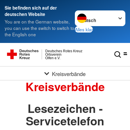
Sie befinden sich auf der
Sprache wechseln zu
deutschen Website
You are on the German website,
you can use the switch to switch to
Alles klar
the English one
Deutsches Rotes Kreuz
Ortsverein
Olfen e.V.
Kreisverbände
Kreisverbände
Lesezeichen -
Servicetelefon