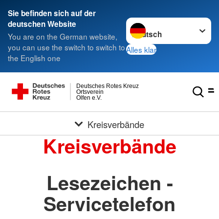
Sie befinden sich auf der
Sprache wechseln zu
deutschen Website
You are on the German website,
you can use the switch to switch to
Alles klar
the English one
Deutsches Rotes Kreuz
Ortsverein
Olfen e.V.
Kreisverbände
Kreisverbände
Lesezeichen -
Servicetelefon