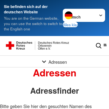
Sie befinden sich auf der
Sprache wechseln zu
deutschen Website
You are on the German website,
you can use the switch to switch to
Alles klar
the English one
Deutsches Rotes Kreuz
Ortsverein
Olfen e.V.
Adressen
Adressen
Adressfinder
Bitte geben Sie hier den gesuchten Namen des