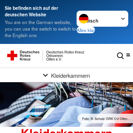
Sie befinden sich auf der
Sprache wechseln zu
deutschen Website
You are on the German website,
you can use the switch to switch to
Alles klar
the English one
Deutsches Rotes Kreuz
Ortsverein
Olfen e.V.
Kleiderkammern
Foto: R. Schulz/ DRK OV Olfen…