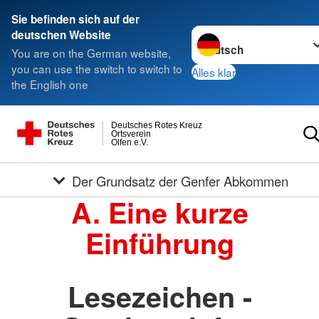
Sie befinden sich auf der
Sprache wechseln zu
deutschen Website
You are on the German website,
you can use the switch to switch to
Alles klar
the English one
Deutsches Rotes Kreuz
Ortsverein
Olfen e.V.
Der Grundsatz der Genfer Abkommen
A. Eine kurze
Einführung
Lesezeichen -