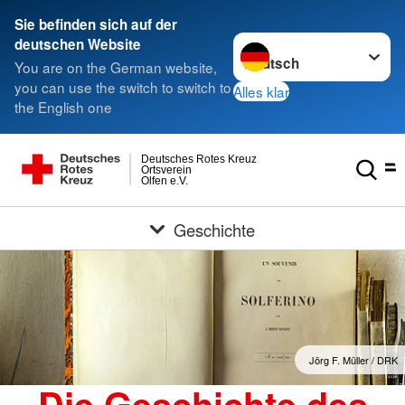
Sie befinden sich auf der
Sprache wechseln zu
deutschen Website
You are on the German website,
you can use the switch to switch to
Alles klar
the English one
Deutsches Rotes Kreuz
Ortsverein
Olfen e.V.
Geschichte
Jörg F. Müller / DRK
Die Geschichte des