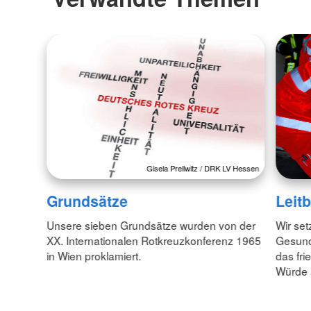
Gisela Prellwitz / DRK LV Hessen
Grundsätze
Leitb
Unsere sieben Grundsätze wurden von der
Wir set
XX. Internationalen Rotkreuzkonferenz 1965
Gesund
in Wien proklamiert.
das fr
Würde 