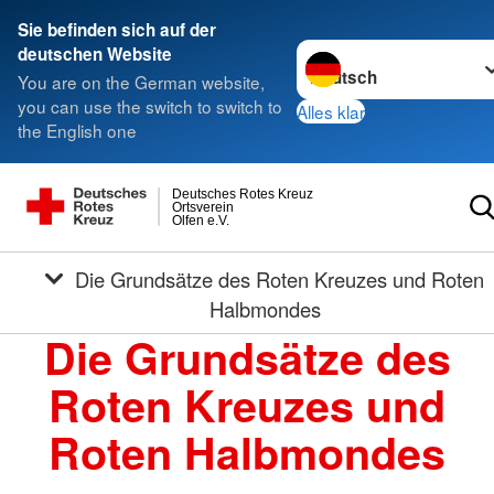
Sie befinden sich auf der
Sprache wechseln zu
deutschen Website
You are on the German website,
you can use the switch to switch to
Alles klar
the English one
Deutsches Rotes Kreuz
Ortsverein
Olfen e.V.
Die Grundsätze des Roten Kreuzes und Roten
Halbmondes
Die Grundsätze des
Roten Kreuzes und
Roten Halbmondes